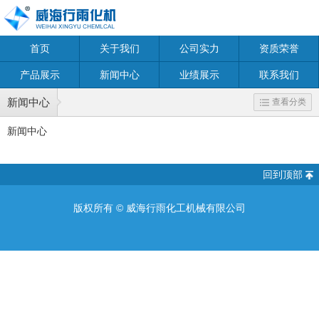
首页
关于我们
公司实力
资质荣誉
产品展示
新闻中心
业绩展示
联系我们
新闻中心
查看分类
新闻中心
回到顶部
版权所有 ©
威海行雨化工机械有限公司