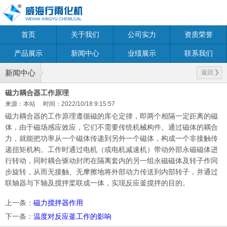
首页
关于我们
公司实力
资质荣誉
产品展示
新闻中心
业绩展示
联系我们
新闻中心
返回
磁力耦合器工作原理
来源：本站
时间：2022/10/18 9:15:57
磁力耦合器的工作原理遵循磁的库仑定律，即两个相隔一定距离的磁
体，由于磁场感应效应，它们不需要传统机械构件。通过磁体的耦合
力，就能把功率从一个磁体传递到另外一个磁体，构成一个非接触传
递扭矩机构。工作时通过电机（或电机减速机）带动外部永磁磁体进
行转动，同时耦合驱动封闭在隔离套内的另一组永磁磁体及转子作同
步旋转，从而无接触、无摩擦地将外部动力传送到内部转子，并通过
联轴器与下轴及搅拌桨联成一体，实现反应釜搅拌的目的。
上一条
：
磁力搅拌器作用
下一条
：
温度对反应釜工作的影响