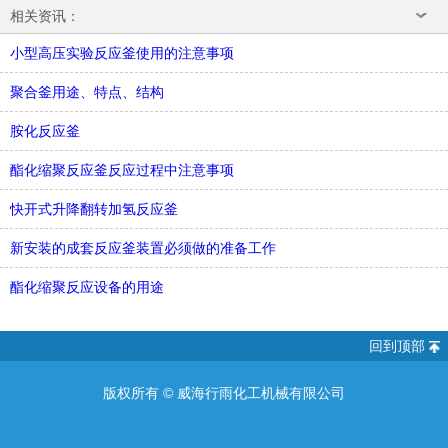
相关资讯：
小型高压实验反应釜使用的注意事项
聚合釜用途、特点、结构
胺化反应釜
酯化缩聚反应釜反应过程中注意事项
快开式升降翻转加氢反应釜
新安装的成套反应釜装置必须做的准备工作
酯化缩聚反应设备的用途
回到顶部
版权所有 ©
威海行雨化工机械有限公司